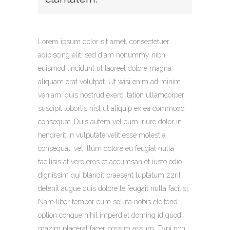
Lorem ipsum dolor sit amet, consectetuer
adipiscing elit, sed diam nonummy nibh
euismod tincidunt ut laoreet dolore magna
aliquam erat volutpat. Ut wisi enim ad minim
veniam, quis nostrud exerci tation ullamcorper
suscipit lobortis nisl ut aliquip ex ea commodo
consequat. Duis autem vel eum iriure dolor in
hendrerit in vulputate velit esse molestie
consequat, vel illum dolore eu feugiat nulla
facilisis at vero eros et accumsan et iusto odio
dignissim qui blandit praesent luptatum zzril
delenit augue duis dolore te feugait nulla facilisi.
Nam liber tempor cum soluta nobis eleifend
option congue nihil imperdiet doming id quod
mazim placerat facer possim assum. Typi non