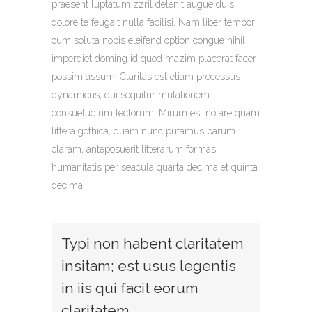
praesent luptatum zzril delenit augue duis
dolore te feugait nulla facilisi. Nam liber tempor
cum soluta nobis eleifend option congue nihil
imperdiet doming id quod mazim placerat facer
possim assum. Claritas est etiam processus
dynamicus, qui sequitur mutationem
consuetudium lectorum. Mirum est notare quam
littera gothica, quam nunc putamus parum
claram, anteposuerit litterarum formas
humanitatis per seacula quarta decima et quinta
decima.
Typi non habent claritatem
insitam; est usus legentis
in iis qui facit eorum
claritatem.