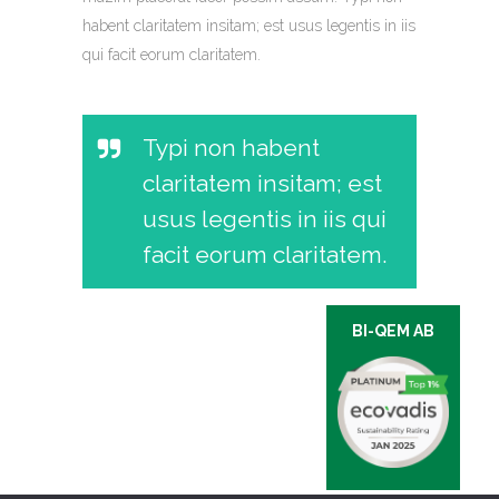
habent claritatem insitam; est usus legentis in iis
qui facit eorum claritatem.
Typi non habent
claritatem insitam; est
usus legentis in iis qui
facit eorum claritatem.
BI-QEM AB