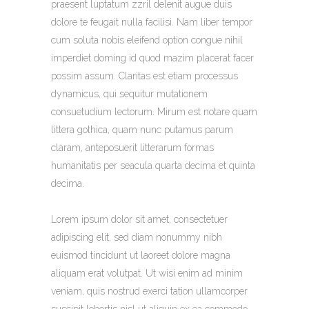
praesent luptatum zzril delenit augue duis
dolore te feugait nulla facilisi. Nam liber tempor
cum soluta nobis eleifend option congue nihil
imperdiet doming id quod mazim placerat facer
possim assum. Claritas est etiam processus
dynamicus, qui sequitur mutationem
consuetudium lectorum. Mirum est notare quam
littera gothica, quam nunc putamus parum
claram, anteposuerit litterarum formas
humanitatis per seacula quarta decima et quinta
decima.
Lorem ipsum dolor sit amet, consectetuer
adipiscing elit, sed diam nonummy nibh
euismod tincidunt ut laoreet dolore magna
aliquam erat volutpat. Ut wisi enim ad minim
veniam, quis nostrud exerci tation ullamcorper
suscipit lobortis nisl ut aliquip ex ea commodo