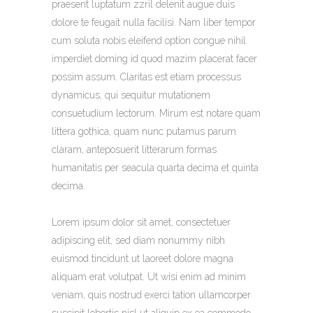
praesent luptatum zzril delenit augue duis
dolore te feugait nulla facilisi. Nam liber tempor
cum soluta nobis eleifend option congue nihil
imperdiet doming id quod mazim placerat facer
possim assum. Claritas est etiam processus
dynamicus, qui sequitur mutationem
consuetudium lectorum. Mirum est notare quam
littera gothica, quam nunc putamus parum
claram, anteposuerit litterarum formas
humanitatis per seacula quarta decima et quinta
decima.
Lorem ipsum dolor sit amet, consectetuer
adipiscing elit, sed diam nonummy nibh
euismod tincidunt ut laoreet dolore magna
aliquam erat volutpat. Ut wisi enim ad minim
veniam, quis nostrud exerci tation ullamcorper
suscipit lobortis nisl ut aliquip ex ea commodo