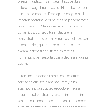
praesent luptatum zzril delenit augue duis
dolore te feugait nulla facilisi. Nam liber tempor
cum soluta nobis eleifend option congue nihil
imperdiet doming id quod mazim placerat facer
possim assum. Claritas est etiam processus
dynamicus, qui sequitur mutationem
consuetudium lectorum. Mirum est notare quam
littera gothica, quam nunc putamus parum
claram, anteposuerit litterarum formas
humanitatis per seacula quarta decima et quinta
decima.
Lorem ipsum dolor sit amet, consectetuer
adipiscing elit, sed diam nonummy nibh
euismod tincidunt ut laoreet dolore magna
aliquam erat volutpat. Ut wisi enim ad minim
veniam, quis nostrud exerci tation ullamcorper
suscipit lobortis nisl ut aliquip ex ea commodo